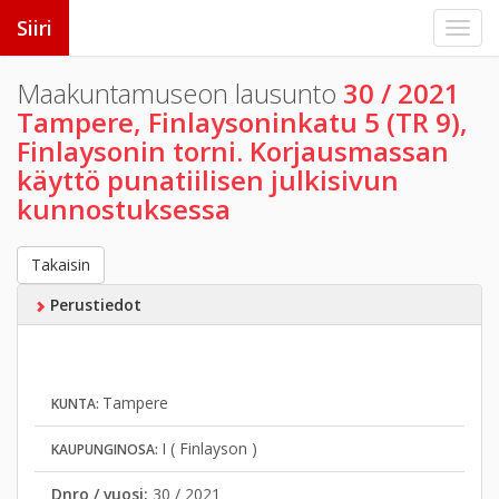
Siiri
Maakuntamuseon lausunto
30 / 2021
Tampere, Finlaysoninkatu 5 (TR 9),
Finlaysonin torni. Korjausmassan
käyttö punatiilisen julkisivun
kunnostuksessa
Takaisin
Perustiedot
Tampere
KUNTA:
I ( Finlayson )
KAUPUNGINOSA:
Dnro / vuosi:
30 / 2021