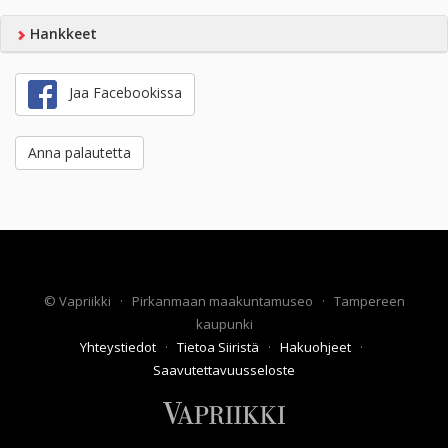
Hankkeet
Jaa Facebookissa
Anna palautetta
©
Vapriikki
·
Pirkanmaan maakuntamuseo
·
Tampereen
kaupunki
Yhteystiedot
·
Tietoa Siiristä
·
Hakuohjeet
·
Saavutettavuusseloste