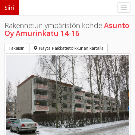
Siiri
Rakennetun ympäristön kohde
Asunto
Oy Amurinkatu 14-16
Takaisin
Näytä Paikkatietoikkunan kartalla