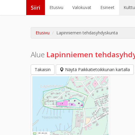
Siiri
Etusivu
Valokuvat
Esineet
Kultt
Etusivu
Lapinniemen tehdasyhdyskunta
Alue
Lapinniemen tehdasyhd
Takaisin
Näytä Paikkatietoikkunan kartalla