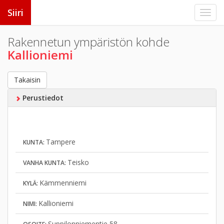
Siiri
Rakennetun ympäristön kohde
Kallioniemi
Takaisin
Perustiedot
Tampere
KUNTA:
Teisko
VANHA KUNTA:
Kämmenniemi
KYLÄ:
Kallioniemi
NIMI:
Suppilonniementie 58