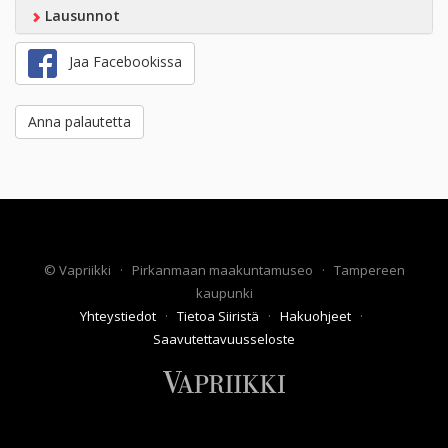
Lausunnot
Jaa Facebookissa
Anna palautetta
©
Vapriikki
·
Pirkanmaan maakuntamuseo
·
Tampereen
kaupunki
Yhteystiedot
·
Tietoa Siiristä
·
Hakuohjeet
·
Saavutettavuusseloste