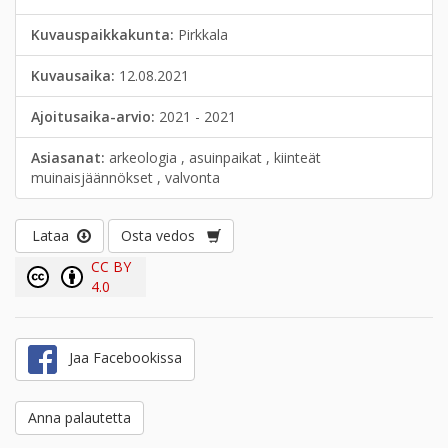
Kuvauspaikkakunta:
Pirkkala
Kuvausaika:
12.08.2021
Ajoitusaika-arvio:
2021 - 2021
Asiasanat:
arkeologia , asuinpaikat , kiinteät
muinaisjäännökset , valvonta
Lataa
Osta vedos
CC BY
4.0
Jaa Facebookissa
Anna palautetta