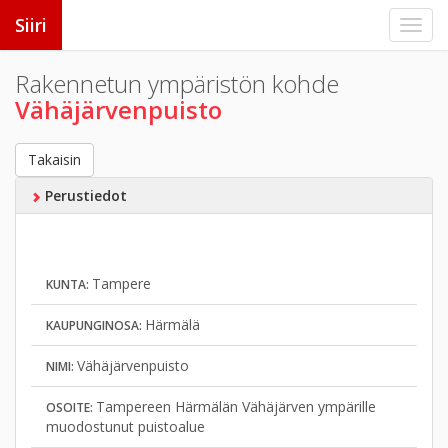
Siiri
Rakennetun ympäristön kohde
Vähäjärvenpuisto
Takaisin
Perustiedot
Tampere
KUNTA:
Härmälä
KAUPUNGINOSA:
Vähäjärvenpuisto
NIMI:
Tampereen Härmälän Vähäjärven ympärille
OSOITE:
muodostunut puistoalue