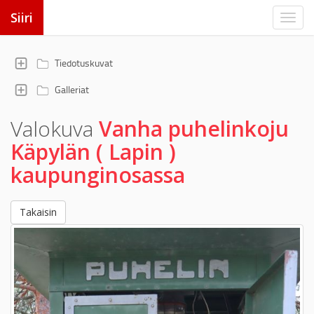
Siiri
Tiedotuskuvat
Galleriat
Valokuva
Vanha puhelinkoju
Käpylän ( Lapin )
kaupunginosassa
Takaisin