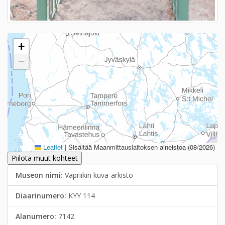
+
−
Leaflet
|
Sisältää Maanmittauslaitoksen aineistoa (08/2026)
Piilota muut kohteet
Museon nimi:
Vapriikin kuva-arkisto
Diaarinumero:
KYY 114
Alanumero:
7142