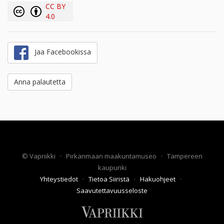
CC BY
4.0
Jaa Facebookissa
Anna palautetta
©
Vapriikki
·
Pirkanmaan maakuntamuseo
·
Tampereen
kaupunki
Yhteystiedot
·
Tietoa Siiristä
·
Hakuohjeet
·
Saavutettavuusseloste