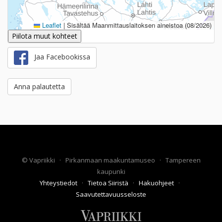
Leaflet
|
Sisältää Maanmittauslaitoksen aineistoa (08/2026)
Piilota muut kohteet
Jaa Facebookissa
Anna palautetta
©
Vapriikki
·
Pirkanmaan maakuntamuseo
·
Tampereen
kaupunki
Yhteystiedot
·
Tietoa Siiristä
·
Hakuohjeet
·
Saavutettavuusseloste