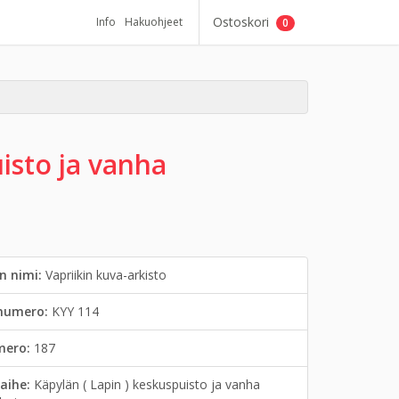
Ostoskori
Info
Hakuohjeet
0
isto ja vanha
n nimi:
Vapriikin kuva-arkisto
inumero:
KYY 114
mero:
187
aihe:
Käpylän ( Lapin ) keskuspuisto ja vanha