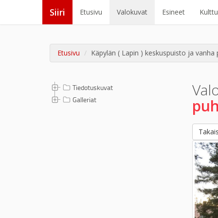
Siiri
Etusivu
Valokuvat
Esineet
Kultt
Etusivu
Käpylän ( Lapin ) keskuspuisto ja vanha 
Val
Tiedotuskuvat
Galleriat
puh
Takais