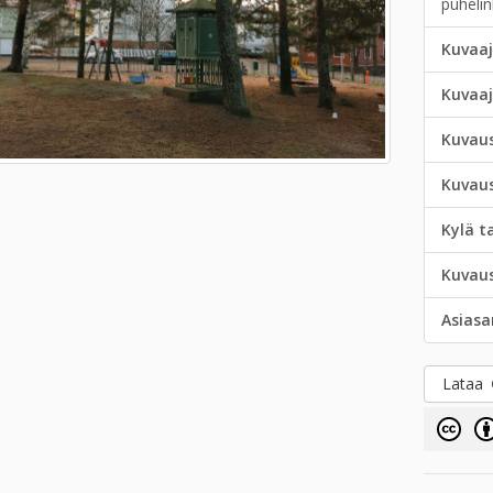
puheli
Kuvaaj
Kuvaa
Kuvau
Kuvau
Kylä t
Kuvau
Asias
Lataa