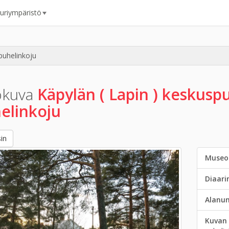
uuriympäristö
puhelinkoju
okuva
Käpylän ( Lapin ) keskuspu
elinkoju
in
Museo
Diaar
Alanu
Kuvan 