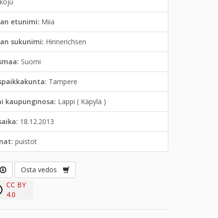
nkoju
an etunimi:
Miia
jan sukunimi:
Hinnerichsen
smaa:
Suomi
spaikkakunta:
Tampere
ai kaupunginosa:
Lappi ( Käpylä )
saika:
18.12.2013
anat:
puistot
Osta vedos
CC BY
4.0