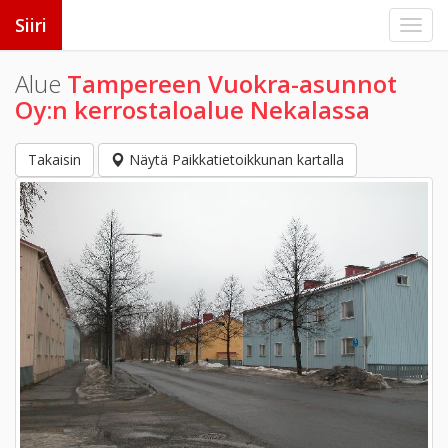
Siiri
Alue
Tampereen Vuokra-asunnot
Oy:n kerrostaloalue Nekalassa
Takaisin
Näytä Paikkatietoikkunan kartalla