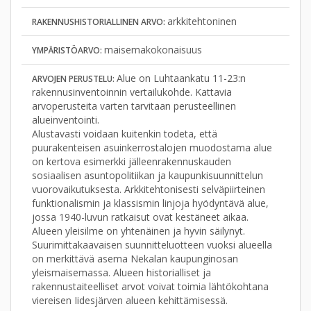
arkkitehtoninen
RAKENNUSHISTORIALLINEN ARVO:
maisemakokonaisuus
YMPÄRISTÖARVO:
Alue on Luhtaankatu 11-23:n
ARVOJEN PERUSTELU:
rakennusinventoinnin vertailukohde. Kattavia
arvoperusteita varten tarvitaan perusteellinen
alueinventointi.
Alustavasti voidaan kuitenkin todeta, että
puurakenteisen asuinkerrostalojen muodostama alue
on kertova esimerkki jälleenrakennuskauden
sosiaalisen asuntopolitiikan ja kaupunkisuunnittelun
vuorovaikutuksesta. Arkkitehtonisesti selväpiirteinen
funktionalismin ja klassismin linjoja hyödyntävä alue,
jossa 1940-luvun ratkaisut ovat kestäneet aikaa.
Alueen yleisilme on yhtenäinen ja hyvin säilynyt.
Suurimittakaavaisen suunnitteluotteen vuoksi alueella
on merkittävä asema Nekalan kaupunginosan
yleismaisemassa. Alueen historialliset ja
rakennustaiteelliset arvot voivat toimia lähtökohtana
viereisen Iidesjärven alueen kehittämisessä.