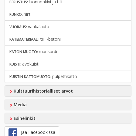
luonnonkivi ja tiili
PERUSTUS:
hirsi
RUNKO:
vaakalauta
VUORAUS:
tiili -betoni
KATEMATERIAALI:
mansardi
KATON MUOTO:
avokuisti
KUISTI:
pulpettikatto
KUISTIN KATTOMUOTO:
Kulttuurihistorialliset arvot
Media
Esinelinkit
Jaa Facebookissa