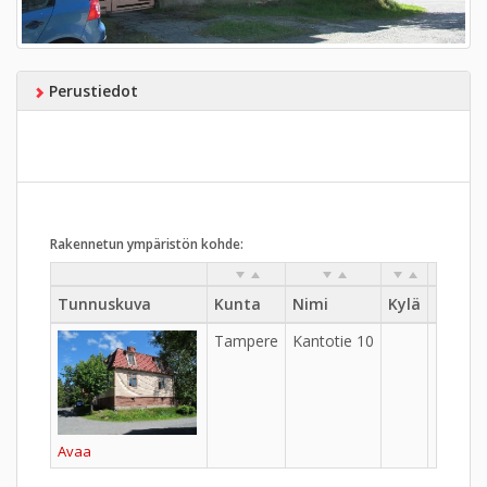
Perustiedot
Rakennetun ympäristön kohde:
Tunnuskuva
Kunta
Nimi
Kylä
Kaupu
Tampere
Kantotie 10
Lappi
Avaa