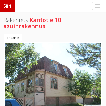
Siiri
Rakennus
Kantotie 10
asuinrakennus
Takaisin