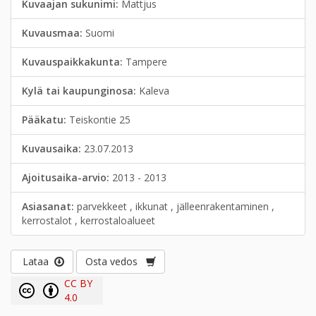
Kuvaajan sukunimi:
Mattjus
Kuvausmaa:
Suomi
Kuvauspaikkakunta:
Tampere
Kylä tai kaupunginosa:
Kaleva
Pääkatu:
Teiskontie 25
Kuvausaika:
23.07.2013
Ajoitusaika-arvio:
2013 - 2013
Asiasanat:
parvekkeet , ikkunat , jälleenrakentaminen ,
kerrostalot , kerrostaloalueet
Lataa
Osta vedos
CC BY
4.0