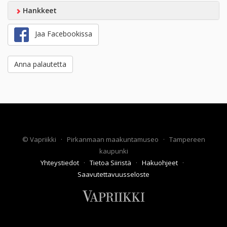
Hankkeet
Jaa Facebookissa
Anna palautetta
©
Vapriikki
·
Pirkanmaan maakuntamuseo
·
Tampereen
kaupunki
Yhteystiedot
·
Tietoa Siiristä
·
Hakuohjeet
·
Saavutettavuusseloste