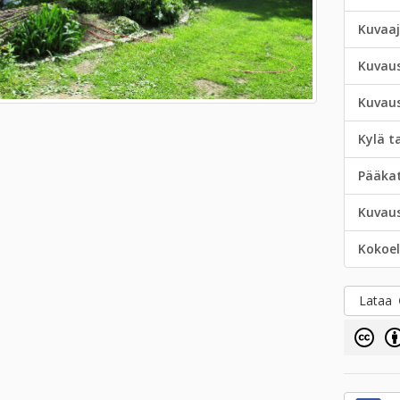
Kuvaa
Kuvau
Kuvau
Kylä t
Pääka
Kuvau
Kokoe
Lataa