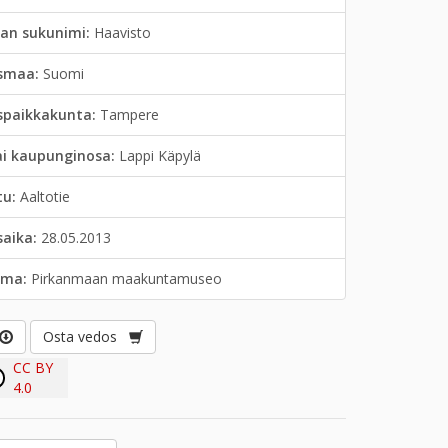
jan sukunimi:
Haavisto
smaa:
Suomi
spaikkakunta:
Tampere
ai kaupunginosa:
Lappi Käpylä
tu:
Aaltotie
saika:
28.05.2013
lma:
Pirkanmaan maakuntamuseo
Osta vedos
CC BY
4.0