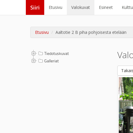
Siiri
Etusivu
Valokuvat
Esineet
Kultt
Etusivu
Aaltotie 2 B piha pohjoisesta etelään
Val
Tiedotuskuvat
Galleriat
Takais