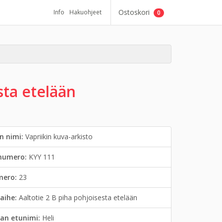
Ostoskori
Info
Hakuohjeet
0
sta etelään
n nimi:
Vapriikin kuva-arkisto
inumero:
KYY 111
mero:
23
aihe:
Aaltotie 2 B piha pohjoisesta etelään
an etunimi:
Heli