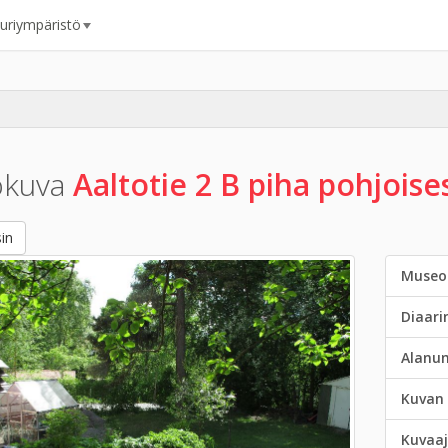
uuriympäristö
okuva
Aaltotie 2 B piha pohjoise
in
Museo
Diaar
Alanu
Kuvan 
Kuvaaj