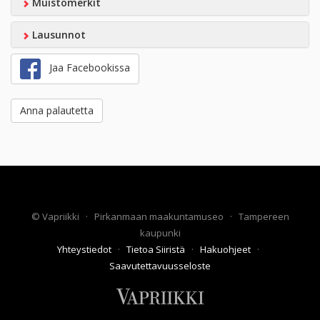
Muistomerkit
Lausunnot
Jaa Facebookissa
Anna palautetta
©
Vapriikki
·
Pirkanmaan maakuntamuseo
·
Tampereen
kaupunki
Yhteystiedot
·
Tietoa Siiristä
·
Hakuohjeet
·
Saavutettavuusseloste