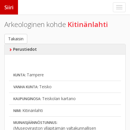
Siiri
Arkeologinen kohde
Kitinänlahti
Takaisin
Perustiedot
Tampere
KUNTA:
Teisko
VANHA KUNTA:
Teiskolan kartano
KAUPUNGINOSA:
Kitinänlahti
NIMI:
MUINAISJÄÄNNÖSTUNNUS:
(Museoviraston ylläpitämän valtakunnallisen