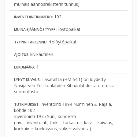
muinaisjäännösrekisterin tunnus)
102
INVENTOINTINUMERO:
löytöpaikat
MUINAISJÄÄNNÖSTYYPPI:
irtolöytöpaikat
TYYPIN TARKENNE:
kivikautinen
AJOITUS:
1
LUKUMÄÄRÄ:
Tasataltta (HM 64:1) on löydetty
LYHYT KUVAUS:
Näsijärven Teiskonlahden Kitinänlahdesta otetusta
suomullasta.
Inventointi 1994 Nurminen & Rajala,
TUTKIMUKSET:
kohde 102
Inventointi 1975 Suni, kohde 95
(Inv. = inventointi, tark. = tarkastus, kaiv. = kaivaus,
koekaiv. = koekaivaus, valv. = valvonta)