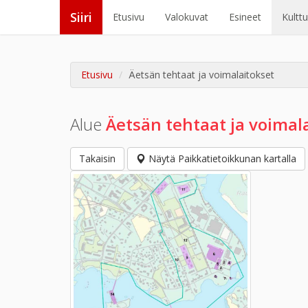
Siiri
Etusivu
Valokuvat
Esineet
Kultt
Etusivu
Äetsän tehtaat ja voimalaitokset
Alue
Äetsän tehtaat ja voimal
Takaisin
Näytä Paikkatietoikkunan kartalla