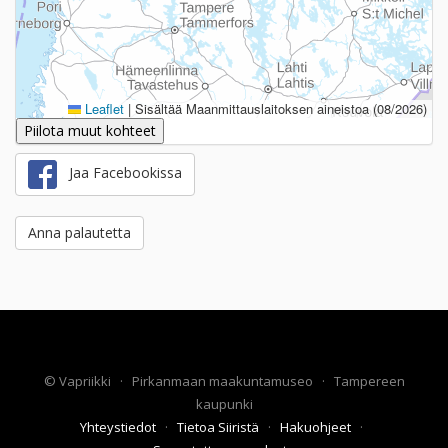
Leaflet
|
Sisältää Maanmittauslaitoksen aineistoa (08/2026)
Piilota muut kohteet
Jaa Facebookissa
Anna palautetta
©
Vapriikki
·
Pirkanmaan maakuntamuseo
·
Tampereen
kaupunki
Yhteystiedot
·
Tietoa Siiristä
·
Hakuohjeet
·