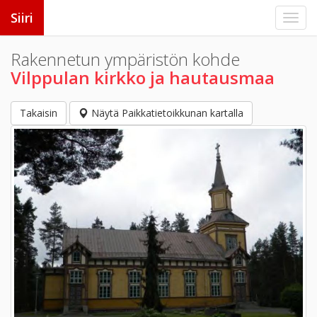
Siiri
Rakennetun ympäristön kohde
Vilppulan kirkko ja hautausmaa
Takaisin
Näytä Paikkatietoikkunan kartalla