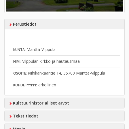
Perustiedot
Mänttä-Vilppula
KUNTA:
Vilppulan kirkko ja hautausmaa
NIMI:
Riihikankaantie 14, 35700 Mänttä-Vilppula
OSOITE:
kirkollinen
KOHDETYYPPI:
Kulttuurihistorialliset arvot
Tekstitiedot
Media