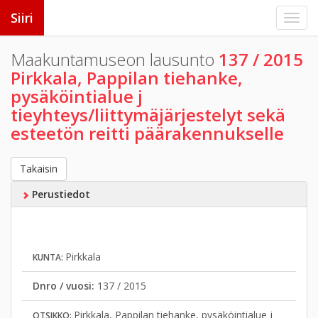
Siiri
Maakuntamuseon lausunto
137 / 2015
Pirkkala, Pappilan tiehanke,
pysäköintialue j
tieyhteys/liittymäjärjestelyt sekä
esteetön reitti päärakennukselle
Takaisin
Perustiedot
Pirkkala
KUNTA:
Dnro / vuosi:
137 / 2015
Pirkkala, Pappilan tiehanke, pysäköintialue j
OTSIKKO: