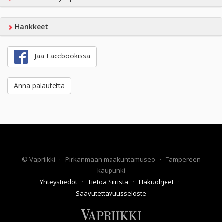
Hankkeet
Jaa Facebookissa
Anna palautetta
©
Vapriikki
·
Pirkanmaan maakuntamuseo
·
Tampereen
kaupunki
Yhteystiedot
·
Tietoa Siiristä
·
Hakuohjeet
·
Saavutettavuusseloste