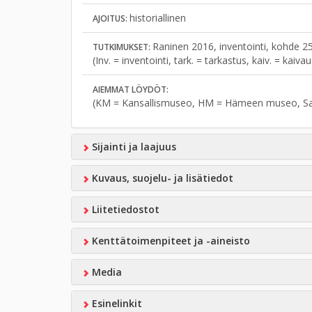
historiallinen
AJOITUS:
Raninen 2016, inventointi, kohde 2
TUTKIMUKSET:
(Inv. = inventointi, tark. = tarkastus, kaiv. = kaiv
AIEMMAT LÖYDÖT:
(KM = Kansallismuseo, HM = Hämeen museo, S
Sijainti ja laajuus
Kuvaus, suojelu- ja lisätiedot
Liitetiedostot
Kenttätoimenpiteet ja -aineisto
Media
Esinelinkit