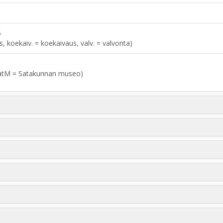
5
aus, koekaiv. = koekaivaus, valv. = valvonta)
atM = Satakunnan museo)