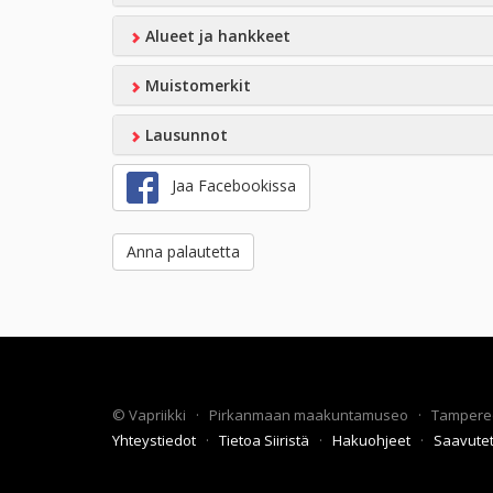
Alueet ja hankkeet
Muistomerkit
Lausunnot
Jaa Facebookissa
Anna palautetta
©
Vapriikki
·
Pirkanmaan maakuntamuseo
·
Tampere
Yhteystiedot
·
Tietoa Siiristä
·
Hakuohjeet
·
Saavute