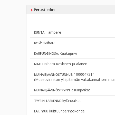
Perustiedot
Tampere
KUNTA:
Haihara
KYLÄ:
Kaukajärvi
KAUPUNGINOSA:
Haihara Keskinen ja Alanen
NIMI:
1000047314
MUINAISJÄÄNNÖSTUNNUS:
(Museoviraston ylläpitämän valtakunnallisen mui
asuinpaikat
MUINAISJÄÄNNÖSTYYPPI:
kylänpaikat
TYYPIN TARKENNE:
muu kulttuuriperintökohde
LAJI: