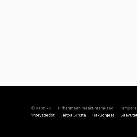
©
Vapriikki
·
Pirkanmaan maakuntamuseo
·
Tampere
Yhteystiedot
·
Tietoa Siiristä
·
Hakuohjeet
·
Saavute