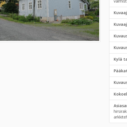
valmist
Kuvaaj
Kuvaa
Kuvau
Kuvau
Kylä t
Pääka
Kuvau
Kokoe
Asias
hirsira
arkkite