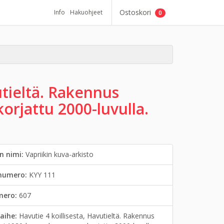
Ostoskori
Info
Hakuohjeet
0
utieltä. Rakennus
orjattu 2000-luvulla.
n nimi:
Vapriikin kuva-arkisto
inumero:
KYY 111
mero:
607
aihe:
Havutie 4 koillisesta, Havutieltä. Rakennus