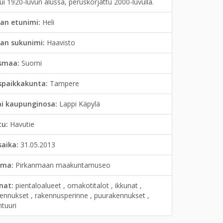
ui 1920-luvun alussa, peruskorjattu 2000-luvulla.
an etunimi:
Heli
jan sukunimi:
Haavisto
smaa:
Suomi
spaikkakunta:
Tampere
ai kaupunginosa:
Lappi Käpylä
tu:
Havutie
saika:
31.05.2013
lma:
Pirkanmaan maakuntamuseo
anat:
pientaloalueet , omakotitalot , ikkunat ,
kennukset , rakennusperinne , puurakennukset ,
htuuri