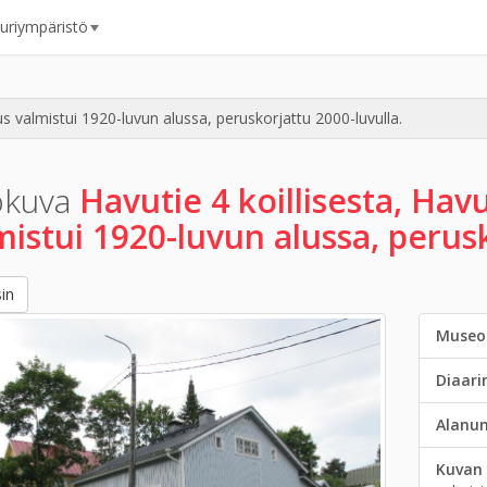
uuriympäristö
us valmistui 1920-luvun alussa, peruskorjattu 2000-luvulla.
okuva
Havutie 4 koillisesta, Hav
mistui 1920-luvun alussa, perusk
in
Museo
Diaar
Alanu
Kuvan 