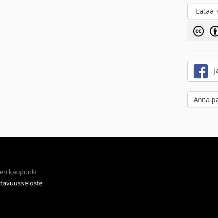
Lataa
Ja
Anna pa
en kaupunki
ttavuusseloste