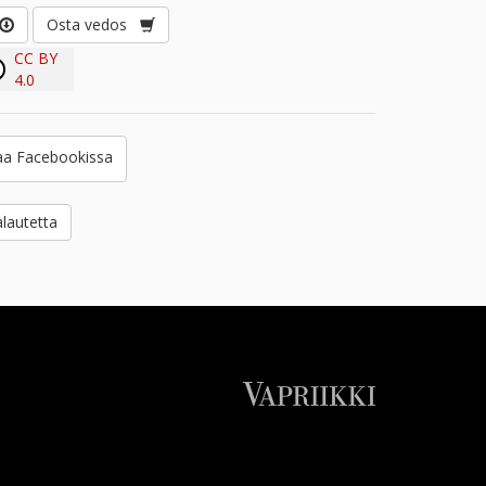
Osta vedos
CC BY
4.0
a Facebookissa
lautetta