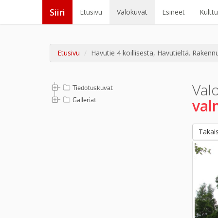
Siiri
Etusivu
Valokuvat
Esineet
Kultt
Etusivu
Havutie 4 koillisesta, Havutieltä. Rakenn
Val
Tiedotuskuvat
Galleriat
val
Takais