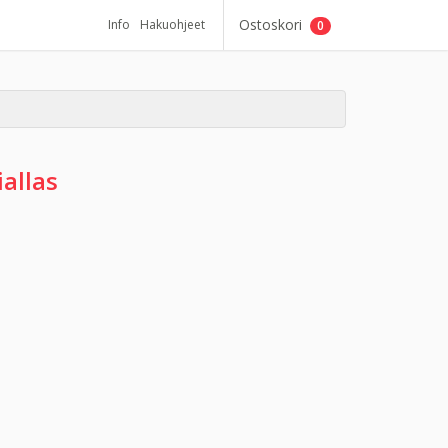
Ostoskori
Info
Hakuohjeet
0
iallas