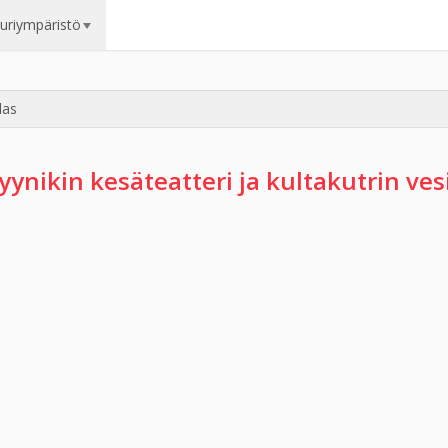
uuriympäristö
las
yynikin kesäteatteri ja kultakutrin ves