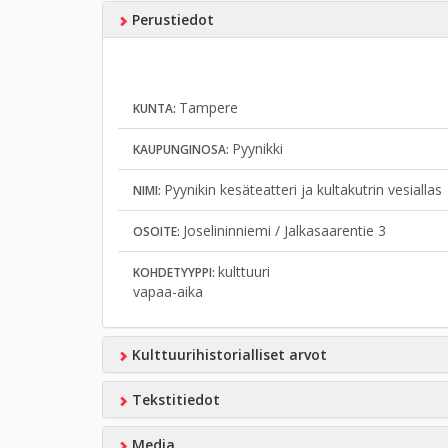
Perustiedot
Tampere
KUNTA:
Pyynikki
KAUPUNGINOSA:
Pyynikin kesäteatteri ja kultakutrin vesiallas
NIMI:
Joselininniemi / Jalkasaarentie 3
OSOITE:
kulttuuri
KOHDETYYPPI:
vapaa-aika
Kulttuurihistorialliset arvot
Tekstitiedot
Media