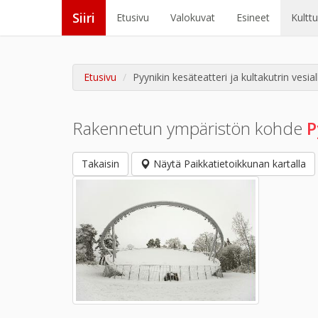
Siiri
Etusivu
Valokuvat
Esineet
Kultt
Etusivu
Pyynikin kesäteatteri ja kultakutrin vesial
Rakennetun ympäristön kohde
P
Takaisin
Näytä Paikkatietoikkunan kartalla