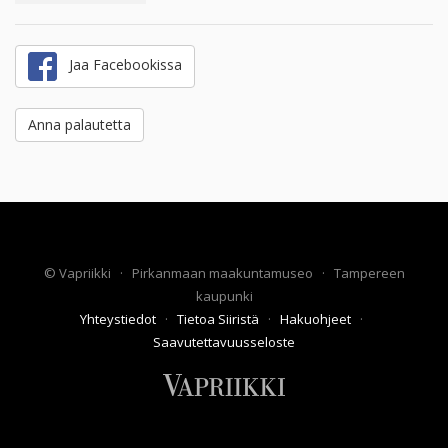
Jaa Facebookissa
Anna palautetta
©
Vapriikki
·
Pirkanmaan maakuntamuseo
·
Tampereen
kaupunki
Yhteystiedot
·
Tietoa Siiristä
·
Hakuohjeet
·
Saavutettavuusseloste