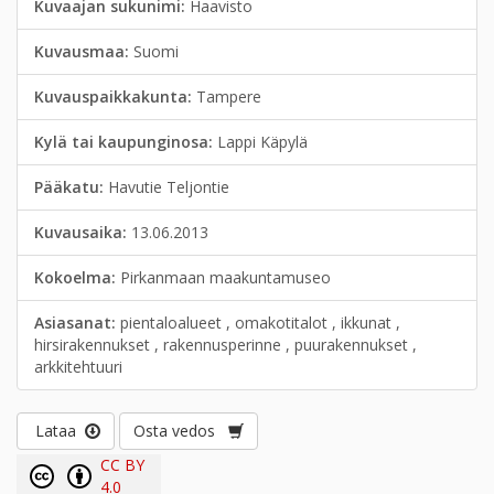
Kuvaajan sukunimi:
Haavisto
Kuvausmaa:
Suomi
Kuvauspaikkakunta:
Tampere
Kylä tai kaupunginosa:
Lappi Käpylä
Pääkatu:
Havutie Teljontie
Kuvausaika:
13.06.2013
Kokoelma:
Pirkanmaan maakuntamuseo
Asiasanat:
pientaloalueet , omakotitalot , ikkunat ,
hirsirakennukset , rakennusperinne , puurakennukset ,
arkkitehtuuri
Lataa
Osta vedos
CC BY
4.0