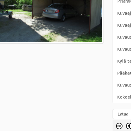
Piharak
Kuvaaj
Kuvaa
Kuvau
Kuvau
Kylä t
Pääka
Kuvau
Kokoe
Lataa