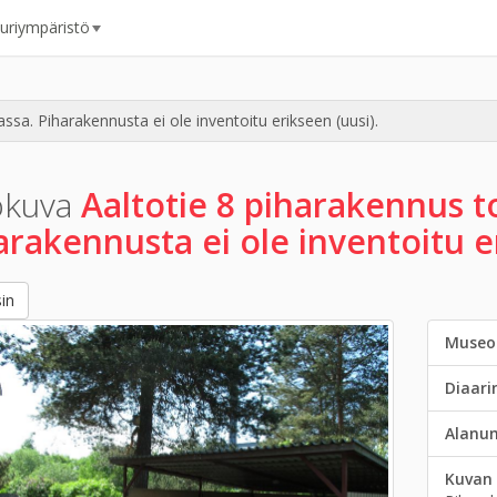
uuriympäristö
ssa. Piharakennusta ei ole inventoitu erikseen (uusi).
okuva
Aaltotie 8 piharakennus t
arakennusta ei ole inventoitu er
in
Museo
Diaar
Alanu
Kuvan 