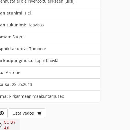
ennusta ei ole inventoitu erikseen (uusi).
an etunimi:
Heli
jan sukunimi:
Haavisto
smaa:
Suomi
spaikkakunta:
Tampere
ai kaupunginosa:
Lappi Käpylä
tu:
Aaltotie
saika:
28.05.2013
lma:
Pirkanmaan maakuntamuseo
Osta vedos
CC BY
4.0