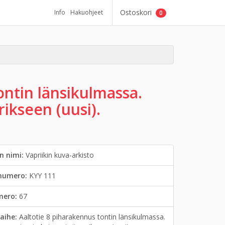
Ostoskori
Info
Hakuohjeet
0
ontin länsikulmassa.
ikseen (uusi).
n nimi:
Vapriikin kuva-arkisto
inumero:
KYY 111
mero:
67
aihe:
Aaltotie 8 piharakennus tontin länsikulmassa.