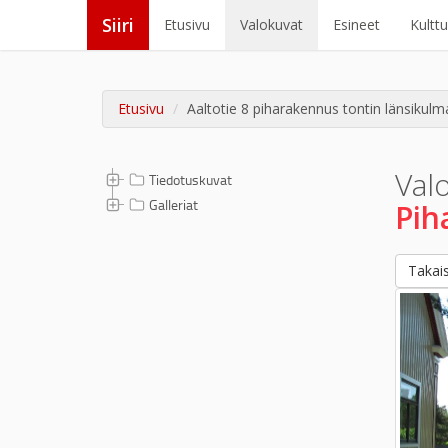
Siiri
Etusivu
Valokuvat
Esineet
Kultt
Etusivu
Aaltotie 8 piharakennus tontin länsikulma
Val
Tiedotuskuvat
Galleriat
Pih
Takais