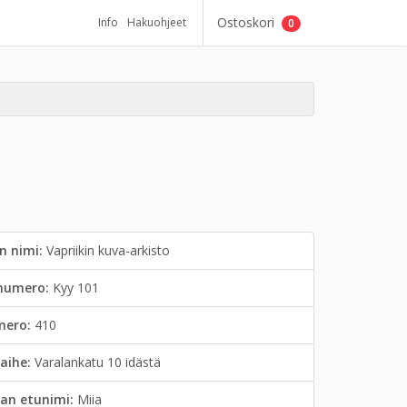
Ostoskori
Info
Hakuohjeet
0
n nimi:
Vapriikin kuva-arkisto
inumero:
Kyy 101
mero:
410
aihe:
Varalankatu 10 idästä
an etunimi:
Miia