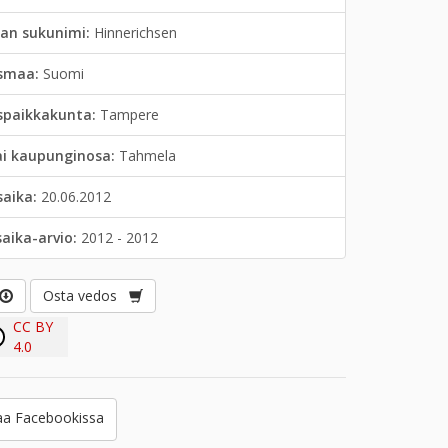
jan sukunimi:
Hinnerichsen
smaa:
Suomi
spaikkakunta:
Tampere
ai kaupunginosa:
Tahmela
saika:
20.06.2012
saika-arvio:
2012 - 2012
Osta vedos
CC BY
4.0
a Facebookissa