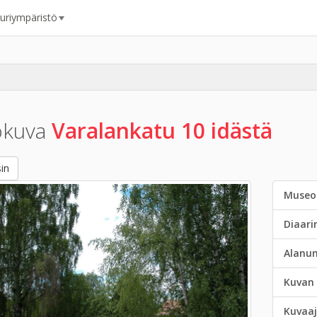
uuriympäristö
okuva
Varalankatu 10 idästä
in
Museo
Diaar
Alanu
Kuvan 
Kuvaaj