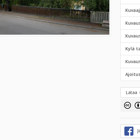
Kuvaa
Kuvau
Kuvau
Kylä t
Kuvau
Ajoitu
Lataa
Ja