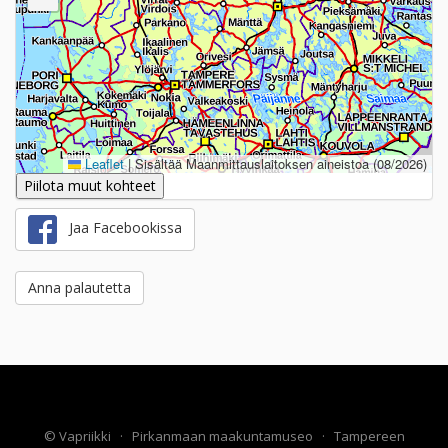
Leaflet
|
Sisältää Maanmittauslaitoksen aineistoa (08/2026)
Piilota muut kohteet
Jaa Facebookissa
Anna palautetta
©
Vapriikki
·
Pirkanmaan maakuntamuseo
·
Tampereen