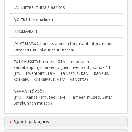
kiinteä muinaisjäännös
LAJI:
historiallinen
AJOITUS:
1
LUKUMÄÄRÄ:
Rännityyppinen tervahauta (tervaränni)
LYHYT KUVAUS:
loivassa mäntykangasrinteessä.
Raninen 2016: Tampereen
TUTKIMUKSET:
kantakaupungin arkeologinen inventointi, kohde 11.
(Inv. = inventointi, tark. = tarkastus, kaiv. = kaivaus,
koekaiv. = koekaivaus, valv. = valvonta)
AIEMMAT LÖYDÖT:
(KM = Kansallismuseo, HM = Hämeen museo, SatM =
Satakunnan museo)
Sijainti ja laajuus