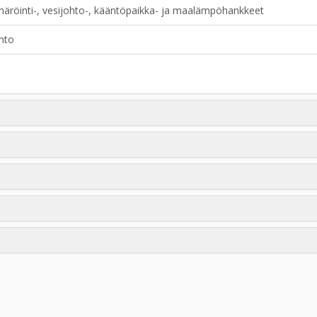
märöinti-, vesijohto-, kääntöpaikka- ja maalämpöhankkeet
nto