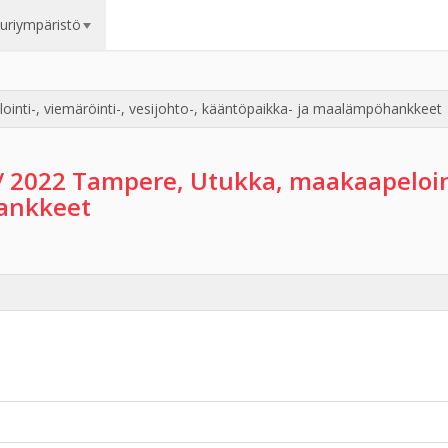
uuriympäristö
inti-, viemäröinti-, vesijohto-, kääntöpaikka- ja maalämpöhankkeet
/ 2022 Tampere, Utukka, maakaapelointi
ankkeet