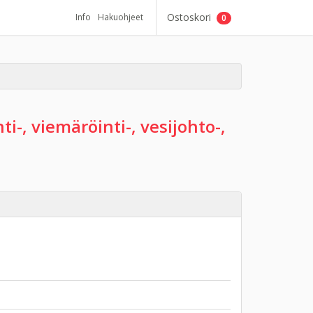
Ostoskori
Info
Hakuohjeet
0
-, viemäröinti-, vesijohto-,