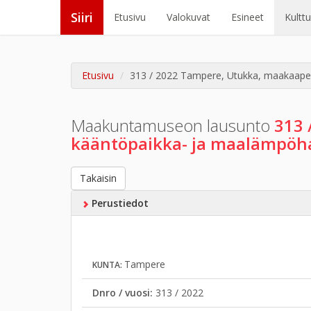
Siiri
Etusivu
Valokuvat
Esineet
Kultt
Etusivu
313 / 2022 Tampere, Utukka, maakaapelo
Maakuntamuseon lausunto
313 
kääntöpaikka- ja maalämpöh
Takaisin
Perustiedot
Tampere
KUNTA:
Dnro / vuosi:
313 / 2022