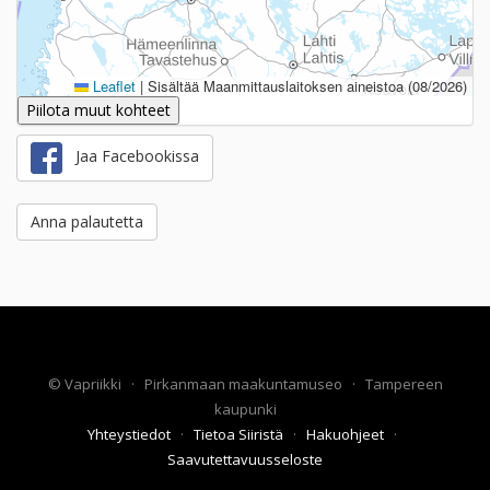
Leaflet
|
Sisältää Maanmittauslaitoksen aineistoa (08/2026)
Piilota muut kohteet
Jaa Facebookissa
Anna palautetta
©
Vapriikki
·
Pirkanmaan maakuntamuseo
·
Tampereen
kaupunki
Yhteystiedot
·
Tietoa Siiristä
·
Hakuohjeet
·
Saavutettavuusseloste