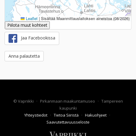
Leaflet
|
Sisältää Maanmittauslaitoksen aineistoa (08/2026)
Piilota muut kohteet
Jaa Facebookissa
Anna palautetta
©
Vapriikki
·
Pirkanmaan maakuntamuseo
·
Tampereen
kaupunki
Yhteystiedot
·
Tietoa Siiristä
·
Hakuohjeet
·
Saavutettavuusseloste