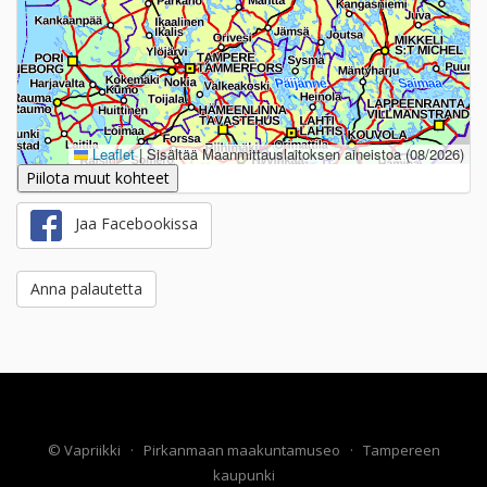
Leaflet
|
Sisältää Maanmittauslaitoksen aineistoa (08/2026)
Piilota muut kohteet
Jaa Facebookissa
Anna palautetta
©
Vapriikki
·
Pirkanmaan maakuntamuseo
·
Tampereen
kaupunki