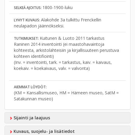
1800-1900-luku
SELKEÄ AJOITUS:
Alakohde 3a tulkittu Frenckellin
LYHYT KUVAUS:
neulapadon jäännökseksi.
Kuitunen & Luoto 2011 tarkastus
TUTKIMUKSET:
Raninen 2014 inventointi (ei maastohavaintoja
kohteesta, arkistolähteisiin ja kirjallisuuteen perustuva
kohteen identifiointi)
(Inv. = inventointi, tark. = tarkastus, kaiv. = kaivaus,
koekaiv. = koekaivaus, valv. = valvonta)
AIEMMAT LÖYDÖT:
(KM = Kansallismuseo, HM = Hämeen museo, SatM =
Satakunnan museo)
Sijainti ja laajuus
Kuvaus, suojelu- ja lisätiedot