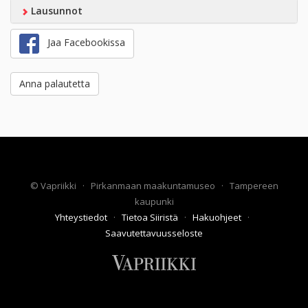
Lausunnot
Jaa Facebookissa
Anna palautetta
©
Vapriikki
·
Pirkanmaan maakuntamuseo
·
Tampereen
kaupunki
Yhteystiedot
·
Tietoa Siiristä
·
Hakuohjeet
·
Saavutettavuusseloste