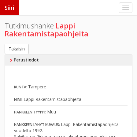
Siiri
Tutkimushanke
Lappi
Rakentamistapaohjeita
Takaisin
Perustiedot
Tampere
KUNTA:
Lappi Rakentamistapaohjeita
NIMI:
Muu
HANKKEEN TYYPPI:
Lappi Rakentamistapaohjeita
HANKKEEN LYHYT KUVAUS:
vuodelta 1992.
Selvitys on Pirkanmaan maakuntamuseon arkistossa.