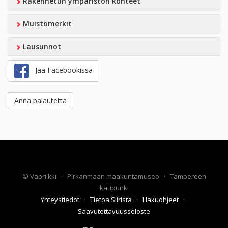
Rakennetun ympäristön kohteet
Muistomerkit
Lausunnot
Jaa Facebookissa
Anna palautetta
©
Vapriikki
·
Pirkanmaan maakuntamuseo
·
Tampereen
kaupunki
Yhteystiedot
·
Tietoa Siiristä
·
Hakuohjeet
·
Saavutettavuusseloste