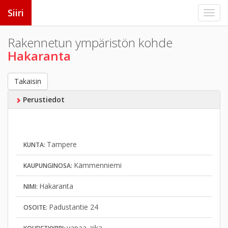
Siiri
Rakennetun ympäristön kohde
Hakaranta
Takaisin
Perustiedot
Tampere
KUNTA:
Kämmenniemi
KAUPUNGINOSA:
Hakaranta
NIMI:
Padustantie 24
OSOITE:
vapaa-aika