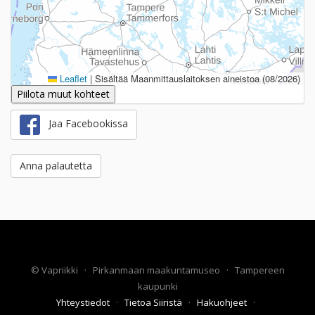
Leaflet
|
Sisältää Maanmittauslaitoksen aineistoa (08/2026)
Piilota muut kohteet
Jaa Facebookissa
Anna palautetta
©
Vapriikki
·
Pirkanmaan maakuntamuseo
·
Tampereen
kaupunki
Yhteystiedot
·
Tietoa Siiristä
·
Hakuohjeet
·