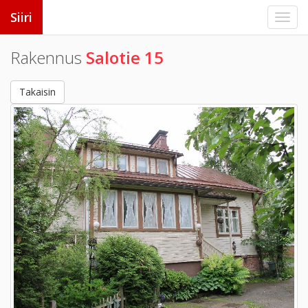
Siiri
Rakennus
Salotie 15
Takaisin