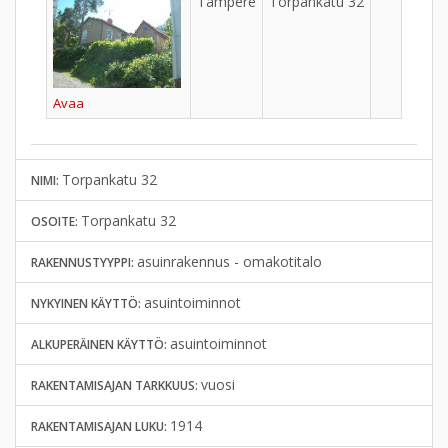
Tampere
Torpankatu 32
Tah
Avaa
Torpankatu 32
NIMI:
Torpankatu 32
OSOITE:
asuinrakennus - omakotitalo
RAKENNUSTYYPPI:
asuintoiminnot
NYKYINEN KÄYTTÖ:
asuintoiminnot
ALKUPERÄINEN KÄYTTÖ:
vuosi
RAKENTAMISAJAN TARKKUUS:
1914
RAKENTAMISAJAN LUKU: