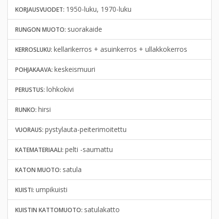
1950-luku, 1970-luku
KORJAUSVUODET:
suorakaide
RUNGON MUOTO:
kellarikerros + asuinkerros + ullakkokerros
KERROSLUKU:
keskeismuuri
POHJAKAAVA:
lohkokivi
PERUSTUS:
hirsi
RUNKO:
pystylauta-peiterimoitettu
VUORAUS:
pelti -saumattu
KATEMATERIAALI:
satula
KATON MUOTO:
umpikuisti
KUISTI:
satulakatto
KUISTIN KATTOMUOTO: