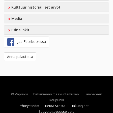
Kulttuurihistorialliset arvot
Media
Esinelinkit
Jaa Facebookissa
Anna palautetta
©
Vapriikki
·
Pirkanmaan maakuntamuseo
·
Tampereen
kaupunki
Yhteystiedot
·
Tietoa Siiristä
·
Hakuohjeet
·
Saavutettavuusseloste