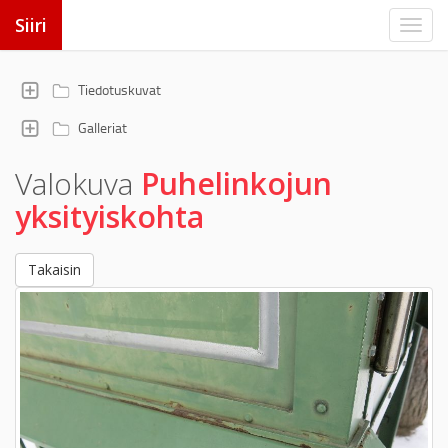
Siiri
Tiedotuskuvat
Galleriat
Valokuva
Puhelinkojun
yksityiskohta
Takaisin