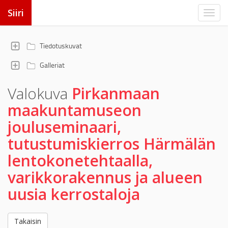
Siiri
Tiedotuskuvat
Galleriat
Valokuva
Pirkanmaan
maakuntamuseon
jouluseminaari,
tutustumiskierros Härmälän
lentokonetehtaalla,
varikkorakennus ja alueen
uusia kerrostaloja
Takaisin