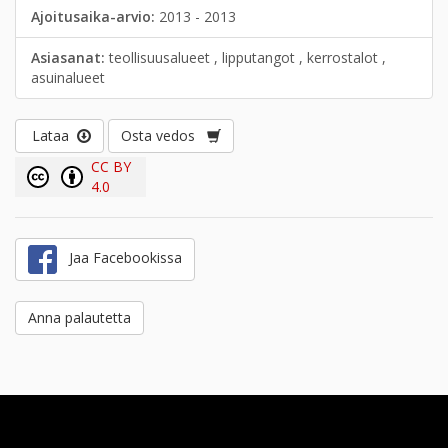
Ajoitusaika-arvio:
2013 - 2013
Asiasanat:
teollisuusalueet , lipputangot , kerrostalot ,
asuinalueet
Lataa
Osta vedos
CC BY
4.0
Jaa Facebookissa
Anna palautetta