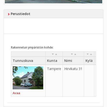
Perustiedot
Rakennetun ympäristön kohde:
Tunnuskuva
Kunta
Nimi
Kylä
Kaupu
Tampere
Hirvikatu 31
Tahme
Avaa