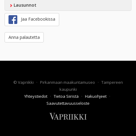
Lausunnot
Jaa Facebookissa
Anna palautetta
©
Vapriikki
·
Pirkanmaan maakuntamuseo
·
Tampereen
kaupunki
Yhteystiedot
·
Tietoa Siiristä
·
Hakuohjeet
·
Saavutettavuusseloste