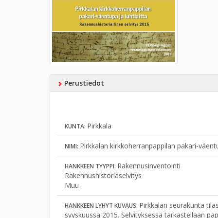
Perustiedot
Pirkkala
KUNTA:
Pirkkalan kirkkoherranpappilan pakari-väentu
NIMI:
Rakennusinventointi
HANKKEEN TYYPPI:
Rakennushistoriaselvitys
Muu
Pirkkalan seurakunta tila
HANKKEEN LYHYT KUVAUS:
syyskuussa 2015. Selvityksessä tarkastellaan pappi