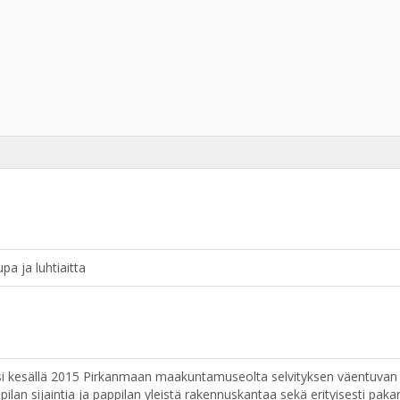
pa ja luhtiaitta
si kesällä 2015 Pirkanmaan maakuntamuseolta selvityksen väentuvan ja 
lan sijaintia ja pappilan yleistä rakennuskantaa sekä erityisesti pakar