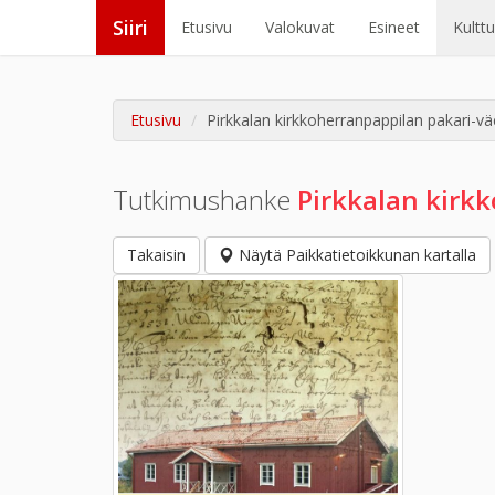
Siiri
Etusivu
Valokuvat
Esineet
Kultt
Etusivu
Pirkkalan kirkkoherranpappilan pakari-väe
Tutkimushanke
Pirkkalan kirkk
Takaisin
Näytä Paikkatietoikkunan kartalla