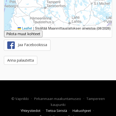
Leaflet
|
Sisältää Maanmittauslaitoksen aineistoa (08/2026)
Piilota muut kohteet
Jaa Facebookissa
Anna palautetta
©
Vapriikki
·
Pirkanmaan maakuntamuseo
·
Tampereen
kaupunki
Yhteystiedot
·
Tietoa Siiristä
·
Hakuohjeet
·