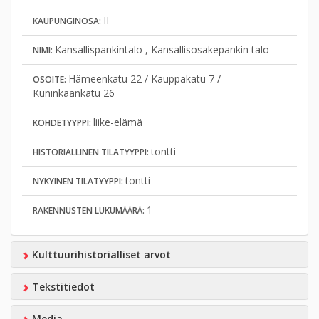
II
KAUPUNGINOSA:
Kansallispankintalo , Kansallisosakepankin talo
NIMI:
Hämeenkatu 22 / Kauppakatu 7 /
OSOITE:
Kuninkaankatu 26
liike-elämä
KOHDETYYPPI:
tontti
HISTORIALLINEN TILATYYPPI:
tontti
NYKYINEN TILATYYPPI:
1
RAKENNUSTEN LUKUMÄÄRÄ:
Kulttuurihistorialliset arvot
Tekstitiedot
Media