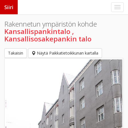
Siiri
Rakennetun ympäristön kohde
Kansallispankintalo ,
Kansallisosakepankin talo
Takaisin
Näytä Paikkatietoikkunan kartalla