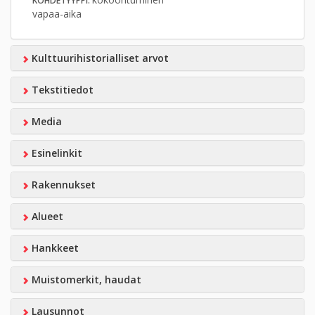
KOHDETYYPPI:
vapaa-aika
Kulttuurihistorialliset arvot
Tekstitiedot
Media
Esinelinkit
Rakennukset
Alueet
Hankkeet
Muistomerkit, haudat
Lausunnot