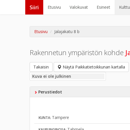
Siiri
Etusivu
Valokuvat
Esineet
Kultt
Etusivu
Jalajakatu 8 b
Rakennetun ympäristön kohde
J
Takaisin
Näytä Paikkatietoikkunan kartalla
Kuva ei ole julkinen
Perustiedot
Tampere
KUNTA:
Tahmela
KAUPUNGINOSA: