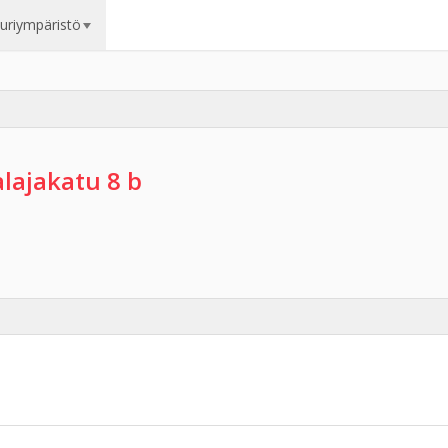
uuriympäristö
alajakatu 8 b