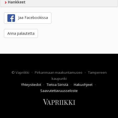
Hankkeet
Jaa Facebookissa
Anna palautetta
©
Vapriikki
·
Pirkanmaan maakuntamuseo
·
Tampereen
kaupunki
Yhteystiedot
·
Tietoa Siiristä
·
Hakuohjeet
·
Saavutettavuusseloste