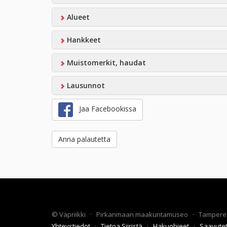
Alueet
Hankkeet
Muistomerkit, haudat
Lausunnot
Jaa Facebookissa
Anna palautetta
©
Vapriikki
·
Pirkanmaan maakuntamuseo
·
Tampere
Yhteystiedot
·
Tietoa Siiristä
·
Hakuohjeet
·
Saavute