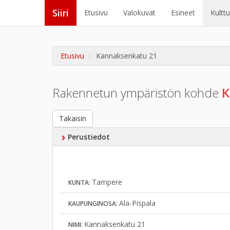
Siiri
Etusivu
Valokuvat
Esineet
Kultt
Etusivu
Kannaksenkatu 21
Rakennetun ympäristön kohde
K
Takaisin
Perustiedot
Tampere
KUNTA:
Ala-Pispala
KAUPUNGINOSA:
Kannaksenkatu 21
NIMI: