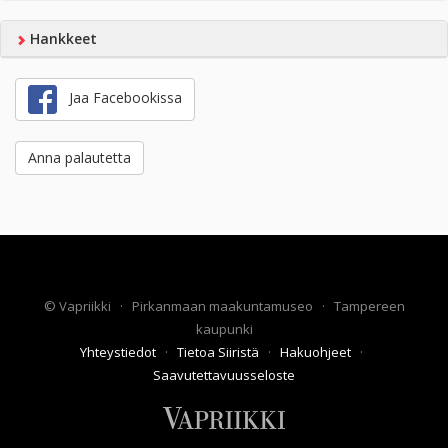
Hankkeet
Jaa Facebookissa
Anna palautetta
©
Vapriikki
·
Pirkanmaan maakuntamuseo
·
Tampereen
kaupunki
Yhteystiedot
·
Tietoa Siiristä
·
Hakuohjeet
·
Saavutettavuusseloste