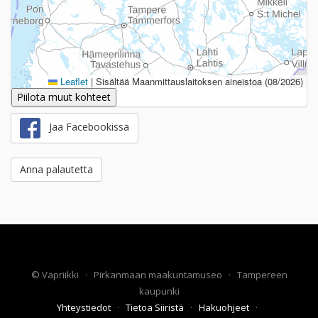
Leaflet
|
Sisältää Maanmittauslaitoksen aineistoa (08/2026)
Piilota muut kohteet
Jaa Facebookissa
Anna palautetta
©
Vapriikki
·
Pirkanmaan maakuntamuseo
·
Tampereen
kaupunki
Yhteystiedot
·
Tietoa Siiristä
·
Hakuohjeet
·