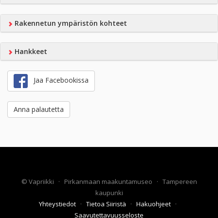
Rakennetun ympäristön kohteet
Hankkeet
Jaa Facebookissa
Anna palautetta
©
Vapriikki
·
Pirkanmaan maakuntamuseo
·
Tampereen
kaupunki
Yhteystiedot
·
Tietoa Siiristä
·
Hakuohjeet
·
Saavutettavuusseloste