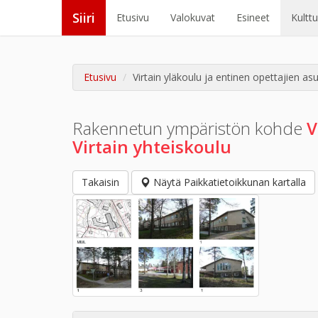
Siiri
Etusivu
Valokuvat
Esineet
Kultt
Etusivu
Virtain yläkoulu ja entinen opettajien asun
Rakennetun ympäristön kohde
V
Virtain yhteiskoulu
Takaisin
Näytä Paikkatietoikkunan kartalla