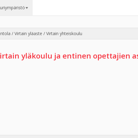
uuriympäristö
tola / Virtain yläaste / Virtain yhteiskoulu
irtain yläkoulu ja entinen opettajien as