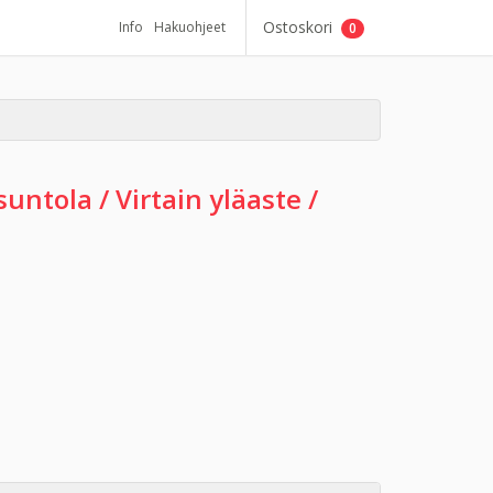
Ostoskori
Info
Hakuohjeet
0
untola / Virtain yläaste /