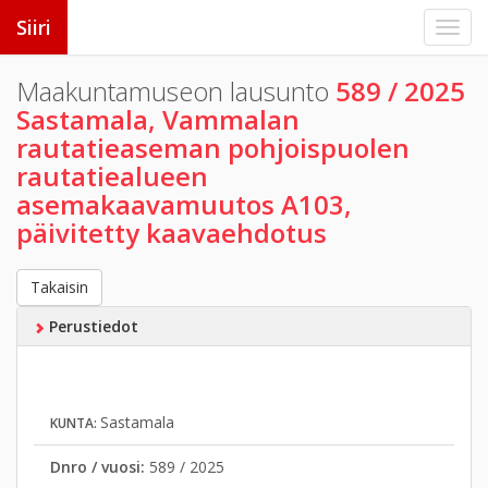
Siiri
Maakuntamuseon lausunto
589 / 2025
Sastamala, Vammalan
rautatieaseman pohjoispuolen
rautatiealueen
asemakaavamuutos A103,
päivitetty kaavaehdotus
Takaisin
Perustiedot
Sastamala
KUNTA:
Dnro / vuosi:
589 / 2025